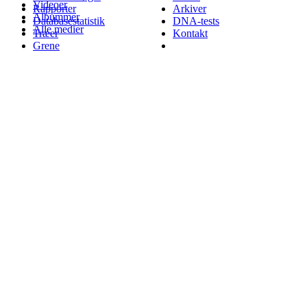
Videoer
Rapporter
Arkiver
Albummer
Databasestatistik
DNA-tests
Alle medier
Træer
Kontakt
Grene