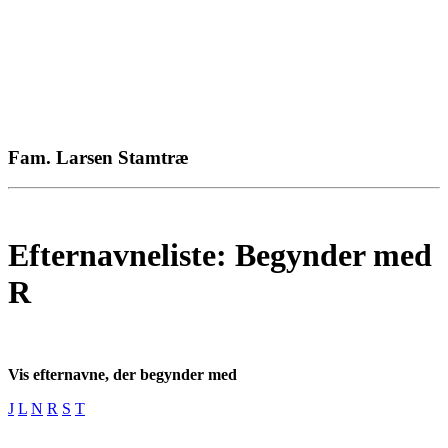
Fam. Larsen Stamtræ
Efternavneliste: Begynder med
R
Vis efternavne, der begynder med
J
L
N
R
S
T