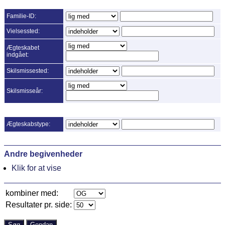
Familie-ID:
Vielsessted:
Ægteskabet
indgået:
Skilsmissested:
Skilsmisseår:
Ægteskabstype:
Andre begivenheder
Klik for at vise
kombiner med:
Resultater pr. side: