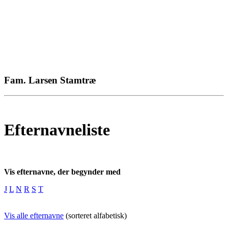
Fam. Larsen Stamtræ
Efternavneliste
Vis efternavne, der begynder med
J
L
N
R
S
T
Vis alle efternavne
(sorteret alfabetisk)