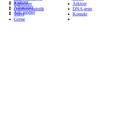
Videoer
Rapporter
Arkiver
Albummer
Databasestatistik
DNA-tests
Alle medier
Træer
Kontakt
Grene