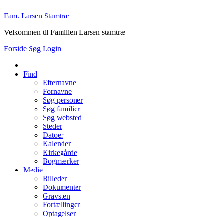
Fam. Larsen Stamtræ
Velkommen til Familien Larsen stamtræ
Forside
Søg
Login
Find
Efternavne
Fornavne
Søg personer
Søg familier
Søg websted
Steder
Datoer
Kalender
Kirkegårde
Bogmærker
Medie
Billeder
Dokumenter
Gravsten
Fortællinger
Optagelser