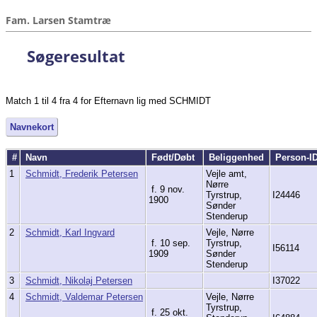
Fam. Larsen Stamtræ
Søgeresultat
Match 1 til 4 fra 4 for Efternavn lig med SCHMIDT
Navnekort
#
Navn
Født/Døbt
Beliggenhed
Person-I
1
Schmidt, Frederik Petersen
Vejle amt,
Nørre
f. 9 nov.
Tyrstrup,
I24446
1900
Sønder
Stenderup
2
Schmidt, Karl Ingvard
Vejle, Nørre
f. 10 sep.
Tyrstrup,
I56114
1909
Sønder
Stenderup
3
Schmidt, Nikolaj Petersen
I37022
4
Schmidt, Valdemar Petersen
Vejle, Nørre
Tyrstrup,
f. 25 okt.