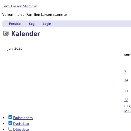
Fam. Larsen Stamtræ
Velkommen til Familien Larsen stamtræ
Forside
Søg
Login
Kalender
juni 2026
søn
7
14
21
28
Begi
Mal
Fødselsdato
Dødsdato
Dåbsdato