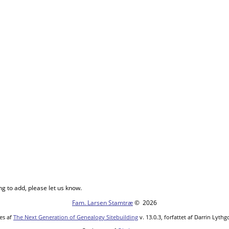
ng to add, please let us know.
Fam. Larsen Stamtræ
©
2026
es af
The Next Generation of Genealogy Sitebuilding
v. 13.0.3, forfattet af Darrin Lyth