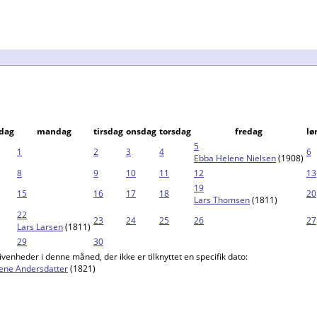
dag
mandag
tirsdag
onsdag
torsdag
fredag
lø
5
1
2
3
4
6
Ebba Helene Nielsen
(1908)
8
9
10
11
12
13
19
15
16
17
18
20
Lars Thomsen
(1811)
22
23
24
25
26
27
Lars Larsen
(1811)
29
30
venheder i denne måned, der ikke er tilknyttet en specifik dato:
ene Andersdatter
(1821)